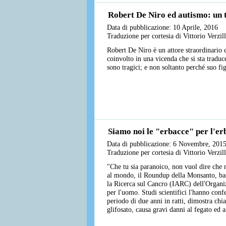
Robert De Niro ed autismo: un t
Data di pubblicazione: 10 Aprile, 2016
Traduzione per cortesia di Vittorio Verzi
Robert De Niro è un attore straordinario 
coinvolto in una vicenda che si sta tradu
sono tragici; e non soltanto perché suo fi
Siamo noi le "erbacce" per l'e
Data di pubblicazione: 6 Novembre, 201
Traduzione per cortesia di Vittorio Verzi
"Che tu sia paranoico, non vuol dire che n
al mondo, il Roundup della Monsanto, basat
la Ricerca sul Cancro (IARC) dell'Organi
per l'uomo. Studi scientifici l'hanno conf
periodo di due anni in ratti, dimostra ch
glifosato, causa gravi danni al fegato ed a