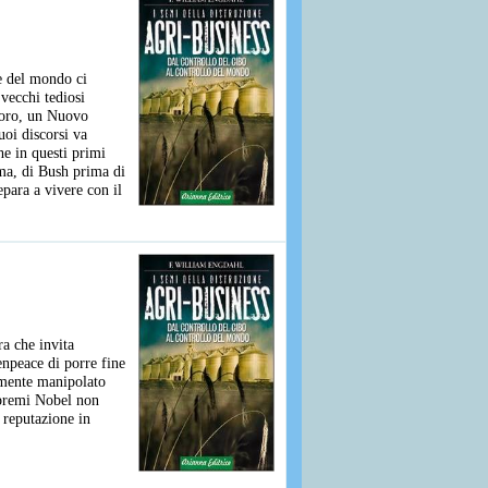
te del mondo ci
vecchi tediosi
 loro, un Nuovo
uoi discorsi va
he in questi primi
ma, di Bush prima di
epara a vivere con il
a che invita
enpeace di porre fine
camente manipolato
 premi Nobel non
a reputazione in