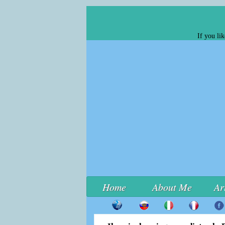
If you li
Home
About Me
Ar