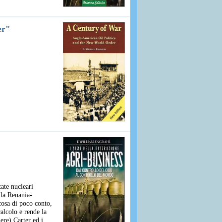
er"
tate nucleari
lla Renania-
 cosa di poco conto,
alcolo e rende la
ere) Carter ed i