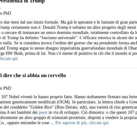
 Presidenza di Trump
6
llo PhD
o due mesi dal suo inizio formale. Ma già le speranze e le fantasie di gran par
ump certamente non è. Donald Trump è soltanto un altro progetto degli stessi 
 a cercare di instaurare un unico dominio mondiale, totalmente controllato da
di Trump ha definito “fascismo universale”. L'efficace retorica in alcuni dei s
o nulla. Se si considera invece l'ordine del giorno che sta prendendo forma anc
nald Trump segue lo stesso disegno imperialista guerrafondaio mondiale di Oba
orge HW Bush, prima di lui. Non c'è niente di positivo in ciò che il mondo si pr
liccate qui
 dire che si abbia un cervello
llo PhD
107 Nobel viventi lo hanno proprio fatto. Hanno stoltamente firmato una letter
anismi geneticamente modificati (OGM). In particolare, la lettera chiede a Gre
ione del cosiddetto "Golden Rice" (Riso Dorato, ndt), una varietà di riso geneti
amina A nei bambini dei
paesi
in via di sviluppo. Ciò dimostra: o che questi 107
plicemente un altro gruppo di scienziati-prostitute, disposti a vendere la propri
o., oppure entrambe le cose ...
Per saperne di più, cliccate qui