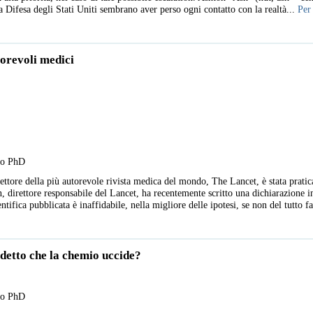
 Difesa degli Stati Uniti sembrano aver perso ogni contatto con la realtà...
Per
torevoli medici
llo PhD
ttore della più autorevole rivista medica del mondo, The Lancet, è stata prati
, direttore responsabile del Lancet, ha recentemente scritto una dichiarazione i
ntifica pubblicata è inaffidabile, nella migliore delle ipotesi, se non del tutto f
detto che la chemio uccide?
llo PhD