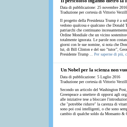
Il pericoloso inganno dietro la
Data di pubblicazione: 25 novembre 201
Traduzione per cortesia di Vittorio Verzi
Il progetto della Presidenza Trump è a sol
vedono qualcosa e qualcuno che Donald Tr
patriarchi che continuano incessantemente
Ordine Mondiale che un vicino sostenitore 
totalmente ignorata. Le parole non costan
giorni con le sue nomine, si nota che Do
lui, di Bill Clinton e del suo “tutor”, Ge
Presidente Trump ...
Per saperne di più, c
Un Nobel per la scienza non vuol
Data di pubblicazione: 5 Luglio 2016
Traduzione per cortesia di Vittorio Verzi
Secondo un articolo del Washington Post, 
Greenpeace a smettere di opporsi agli org
alle iniziative tese a bloccare l'introduz
che "potrebbe ridurre" la carenza di vit
sono poi così intelligenti, o che sono sem
cambio di qualche soldo da Monsanto & C