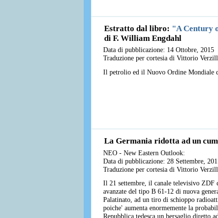
Estratto dal libro:
"A Century o
di F. William Engdahl
Data di pubblicazione: 14 Ottobre, 2015
Traduzione per cortesia di Vittorio Verzi
Il petrolio ed il Nuovo Ordine Mondiale 
La Germania ridotta ad un cumu
NEO - New Eastern Outlook:
Data di pubblicazione: 28 Settembre, 201
Traduzione per cortesia di Vittorio Verzi
Il 21 settembre, il canale televisivo ZDF 
avanzate del tipo B 61-12 di nuova genera
Palatinato, ad un tiro di schioppo radioat
poiche' aumenta enormemente la probabilità
Repubblica tedesca un bersaglio diretto ad 