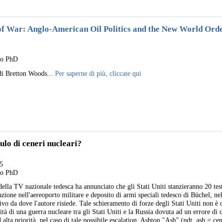
f War: Anglo-American Oil Politics and the New World Ord
llo PhD
di Bretton Woods...
Per saperne di più, cliccate qui
lo di ceneri nucleari?
5
llo PhD
della TV nazionale tedesca ha annunciato che gli Stati Uniti stanzieranno 20 tes
zione nell'aereoporto militare e deposito di armi speciali tedesco di Büchel, ne
tivo da dove l'autore risiede. Tale schieramento di forze degli Stati Uniti non è
 di una guerra nucleare tra gli Stati Uniti e la Russia dovuta ad un errore di c
alta priorità, nel caso di tale possibile escalation. Ashton "Ash" (ndt, ash = cen