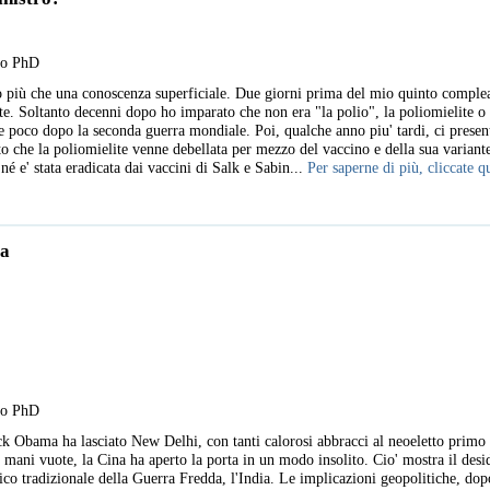
llo PhD
to più che una conoscenza superficiale. Due giorni prima del mio quinto compl
e. Soltanto decenni dopo ho imparato che non era "la polio", la poliomielite o p
 poco dopo la seconda guerra mondiale. Poi, qualche anno piu' tardi, ci presen
o che la poliomielite venne debellata per mezzo del vaccino e della sua variante
né e' stata eradicata dai vaccini di Salk e Sabin...
Per saperne di più, cliccate q
ia
llo PhD
k Obama ha lasciato New Delhi, con tanti calorosi abbracci al neoeletto primo
ani vuote, la Cina ha aperto la porta in un modo insolito. Cio' mostra il desid
co tradizionale della Guerra Fredda, l'India. Le implicazioni geopolitiche, dop