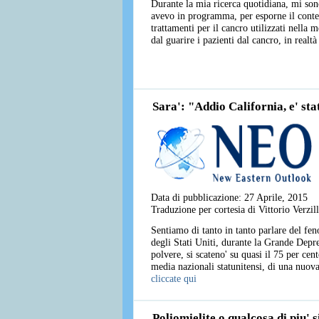
Durante la mia ricerca quotidiana, mi sono
avevo in programma, per esporne il conten
trattamenti per il cancro utilizzati nell
dal guarire i pazienti dal cancro, in realtà
Sara': "Addio California, e' sta
Data di pubblicazione: 27 Aprile, 2015
Traduzione per cortesia di Vittorio Verzi
Sentiamo di tanto in tanto parlare del fe
degli Stati Uniti, durante la Grande Depr
polvere, si scateno' su quasi il 75 per ce
media nazionali statunitensi, di una nuova
cliccate qui
Poliomielite o qualcosa di piu' s