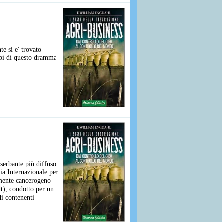
e si e' trovato
ppi di questo dramma
iserbante più diffuso
ia Internazionale per
lmente cancerogeno
dt), condotto per un
di contenenti