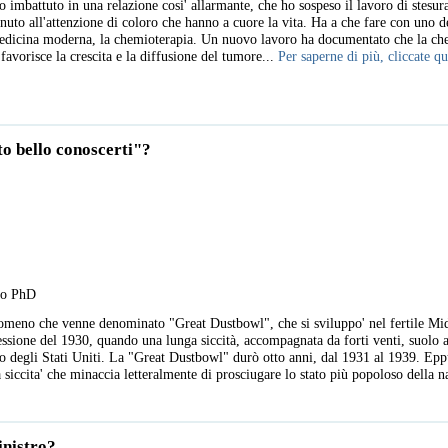
 imbattuto in una relazione cosi' allarmante, che ho sospeso il lavoro di stesura
uto all'attenzione di coloro che hanno a cuore la vita. Ha a che fare con uno de
a medicina moderna, la chemioterapia. Un nuovo lavoro ha documentato che la ch
 favorisce la crescita e la diffusione del tumore...
Per saperne di più, cliccate qu
to bello conoscerti"?
llo PhD
nomeno che venne denominato "Great Dustbowl", che si sviluppo' nel fertile Mid
essione del 1930, quando una lunga siccità, accompagnata da forti venti, suolo 
nto degli Stati Uniti. La "Great Dustbowl" durò otto anni, dal 1931 al 1939. Eppu
 siccita' che minaccia letteralmente di prosciugare lo stato più popoloso della n
inistro?