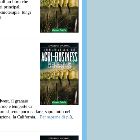
 di un libro che
i principali
emioterapia, lungi
i
west, il granaio
arido e tempeste di
re si sente poco parlare, soprattutto nei
azione, la California...
Per saperne di più,