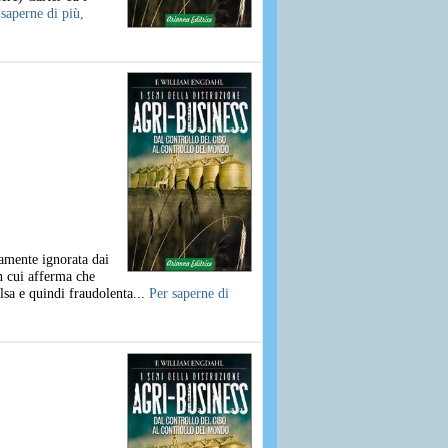
 saperne di più,
camente ignorata dai
n cui afferma che
alsa e quindi fraudolenta...
Per saperne di