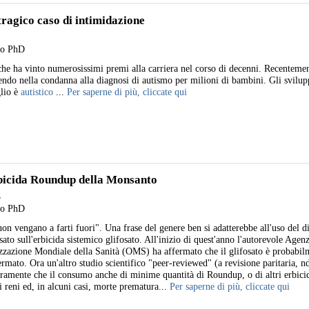
ragico caso di intimidazione
llo PhD
che ha vinto numerosissimi premi alla carriera nel corso di decenni. Recentement
cendo nella condanna alla diagnosi di autismo per milioni di bambini. Gli svilu
glio è
autistico
...
Per saperne di più, cliccate qui
rbicida Roundup della Monsanto
5
llo PhD
on vengano a farti fuori". Una frase del genere ben si adatterebbe all'uso del d
o sull'erbicida sistemico glifosato. All'inizio di quest'anno l'autorevole Agenz
zzazione Mondiale della Sanità (OMS) ha affermato che il glifosato è probabi
ermato. Ora un'altro studio scientifico "peer-reviewed" (a revisione paritaria, n
iaramente che il consumo anche di minime quantità di Roundup, o di altri erbici
i reni ed, in alcuni casi, morte prematura...
Per saperne di più, cliccate qui