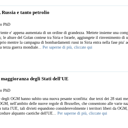
, Russia e tanto petrolio
llo PhD
riente e' appena aumentata di un ordine di grandezza. Mettete insieme una comp
 le alture del Golan contese tra Siria e Israele, aggiungete il rinvenimento di 
prio mentre la campagna di bombardamenti russi in Siria entra nella fase piu' acu
la terza guerra mondiale...
Per saperne di più, cliccate qui
maggioranza degli Stati dell'UE
llo PhD
e degli OGM hanno subito una nuova pesante sconfitta: due terzi dei 28 stati 
 OGM, nell'ambito delle nuove regole di Bruxelles, che consentono alle varie naz
n tutta l'UE, tali divieti espandono considerevolmente i territori liberi da OGM,
ocedure alquanto caotiche dell'UE...
Per saperne di più, cliccate qui