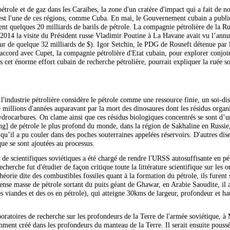
pétrole et de gaz dans les Caraïbes, la zone d'un cratère d'impact qui a fait de n
 est l'une de ces régions, comme Cuba. En mai, le Gouvernement cubain a publié
ient quelques 20 milliards de barils de pétrole. La compagnie pétrolière de la R
t 2014 la visite du Président russe Vladimir Poutine à La Havane avait vu l’annu
eur de quelque 32 milliards de $). Igor Setchin, le PDG de Rosneft détenue par 
 accord avec Cupet, la compagnie pétrolière d'Etat cubain, pour explorer conjoin
ns cet énorme effort cubain de recherche pétrolière, pourrait expliquer la ruée
industrie pétrolière considère le pétrole comme une ressource finie, un soi-disa
de millions d'années auparavant par la mort des dinosaures dont les résidus org
hydrocarbures. On clame ainsi que ces résidus biologiques concentrés se sont d
ling] de pétrole le plus profond du monde, dans la région de Sakhaline en Russi
u’il a pu couler dans des poches souterraines appelées réservoirs. D'autres disent
ue se sont ajoutées au processus.
de scientifiques soviétiques a été chargé de rendre l'URSS autosuffisante en pét
cherche fut d'étudier de façon critique toute la littérature scientifique sur les
héorie dite des combustibles fossiles quant à la formation du pétrole, ils furent 
nse masse de pétrole sortant du puits géant de Ghawar, en Arabie Saoudite, il a
viandes et des os en pétrole), qui atteigne 30kms de largeur, profondeur et haut
laboratoires de recherche sur les profondeurs de la Terre de l'armée soviétique, 
mment créé dans les profondeurs du manteau de la Terre. Il serait ensuite poussé 