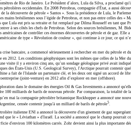
ilomètres de Rio de Janeiro. Le Président d’alors, Lula da Silva, a proclamé qu'
ions pétrolières occidentales. En 2008 Petrobras, compagnie d'État, a aussi déc
ité de la découverte de pétrole « Santos ». Sous la présidence de Lula, le Parlem
es mains brésiliennes sous l’égide de Petrobras, et non pas entre celles des « Ma
 que Lula eut pris sa retraite et fut remplacé par Dilma Rousseff en tant que Pr
contrer à ses côtés les chefs de Petrobras. Selon des sources brésiliennes, M. B
s américaines de contrôler ces énormes découvertes de pétrole et de gaz. Elle a p
américaine de type « Révolution de couleur », qui continue à ce jour, ce qui n’e
sa crise bancaire, a commencé sérieusement à rechercher en mer du pétrole et du
que en 2012. Les conditions géophysiques sont les mêmes que celles de la Mer du
ne visite il y a environ cinq ans, qu’un sondage géologique privé avait indiqué
iques des États-Unis (U.S. Geological Survey), l'Arctique pourrait contenir quel
hine a fait de l'Islande un partenaire clé, et les deux ont signé un accord de l
entreprise (joint-venture) en 2012 afin d’explorer en mer (offshore).
xploration dans le domaine des énergies Oil & Gas Investments a annoncé qu'elle
dre 100 milliards de barils de nouveau pétrole. Par comparaison, la totalité de
’en mai la compagnie pétrolière britannique Rockhopper a annoncé une nouvel
5
Argentine, censée contenir jusqu'à un milliard de barils de pétrole
.
rolière italienne ENI a annoncé la découverte d'un gisement de gaz supergéant 
nd que le « Léviathan » d'Israël. La société a annoncé que le champ pourrait co
ficie d'environ 100 kilomètres carrés. Zohr devient ainsi la plus importante dé