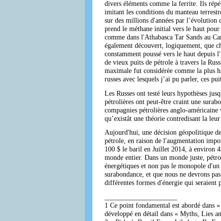
divers éléments comme la ferrite. Ils répé
imitant les conditions du manteau terrestr
sur des millions d'années par l’évolution 
prend le méthane initial vers le haut pour
comme dans l'Athabasca Tar Sands au Cana
également découvert, logiquement, que cha
constamment poussé vers le haut depuis l'in
de vieux puits de pétrole à travers la Russ
maximale fut considérée comme la plus hau
russes avec lesquels j’ai pu parler, ces p
Les Russes ont testé leurs hypothèses jus
pétrolières ont peut-être craint une surab
compagnies pétrolières anglo-américaine v
qu’existât une théorie contredisant la leur 
Aujourd'hui, une décision géopolitique de
pétrole, en raison de l'augmentation impor
100 $ le baril en Juillet 2014, à environ 
monde entier. Dans un monde juste, pétrole
énergétiques et non pas le monopole d'un pe
surabondance, et que nous ne devrons pas
différentes formes d'énergie qui seraient 
_____________________
1 Ce point fondamental est abordé dans « 
développé en détail dans « Myths, Lies an