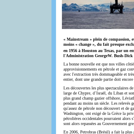
« Mainstream » plein de compassion, et
moins « change », du fait presque excl
en 1956 à Houston au Texas, par un em
l'Administration GeorgeW. Bush-Dick Ch
La bonne nouvelle est que nos villes côtièr
approvisionnements en pétrole et gaz conve
avec l'extraction très dommageable et trè
entier, dont une grande partie doit encor
Les découvertes les plus spectaculaires de
large de Chypre, d’Israël, du Liban et so
plus grand champ gazier offshore, Léviat
pendant au moins un siècle. Les relevés 
qu'assez de pétrole non découvert et de g
Washington, ont exigé de la Grèce la priva
pétrolières occidentales pourraient alors 
sont alors repassées au Gouvernement gre
En 2006, Petrobras (Brésil) a fait la plus