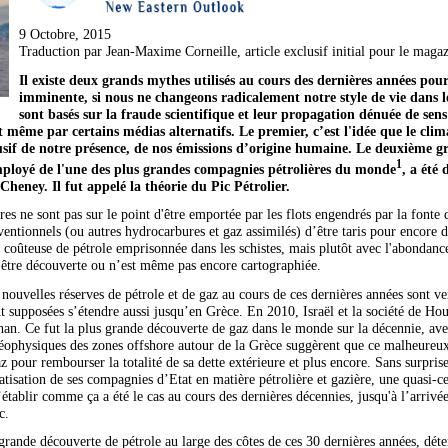
9 Octobre, 2015
Traduction par Jean-Maxime Corneille, article exclusif initial pour le maga
Il existe deux grands mythes utilisés au cours des dernières années pou
imminente, si nous ne changeons radicalement notre style de vie dans le
sont basés sur la fraude scientifique et leur propagation dénuée de se
 même par certains médias alternatifs. Le premier, c’est l'idée que le cli
usif de notre présence, de nos émissions d’origine humaine. Le deuxième g
1
ployé de l'une des plus grandes compagnies pétrolières du monde
, a été
eney. Il fut appelé la théorie du Pic Pétrolier.
es ne sont pas sur le point d'être emportée par les flots engendrés par la fonte 
ntionnels (ou autres hydrocarbures et gaz assimilés) d’être taris pour encore des
s coûteuse de pétrole emprisonnée dans les schistes, mais plutôt avec l'abondan
e être découverte ou n’est même pas encore cartographiée.
 nouvelles réserves de pétrole et de gaz au cours de ces dernières années sont v
nt supposées s’étendre aussi jusqu’en Grèce. En 2010, Israël et la société de Ho
han. Ce fut la plus grande découverte de gaz dans le monde sur la décennie, av
géophysiques des zones offshore autour de la Grèce suggèrent que ce malheureux
az pour rembourser la totalité de sa dette extérieure et plus encore. Sans surpr
tisation de ses compagnies d’Etat en matière pétrolière et gazière, une quasi-ce
s’établir comme ça a été le cas au cours des dernières décennies, jusqu'à l’arriv
c.
 grande découverte de pétrole au large des côtes de ces 30 dernières années, dét