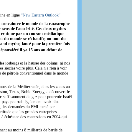
zine en ligne
“New Eastern Outlook”
r convaincre le monde de la catastrophe
 sens de l'austérité. Ces deux mythes
ns critique par un courant médiatique
mat du monde se réchauffe, ou tout du
rand mythe, lancé pour la première fois
 dépoussiéré il ya 15 ans au début de
des icebergs et la hausse des océans, ni nos
 siècles voire plus. Cela n'a rien à voir
ce de pétrole conventionnel dans le monde
enues de la Méditerranée, dans les zones au
uston, Texas, Noble Energy, a découvert le
ec suffisamment de gaz pour pourvoir Israël
 pays pourrait également avoir plus
ise, les demandes du FMI mené par
rtitude que les grandes entreprises
ée à échéance des concessions en 2004 qui
enant au moins 8 milliards de barils de