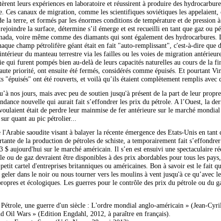
tèrent leurs expériences en laboratoire et réussirent à produire des hydrocarbure
e. Ces canaux de migration, comme les scientifiques soviétiques les appelaient, 
de la terre, et formés par les énormes conditions de température et de pression
 rejoindre la surface, détermine s’il émerge et est recueilli en tant que gaz ou 
da, voire même comme des diamants qui sont également des hydrocarbures. Les
que champ pétrolifère géant était en fait "auto-remplissant", c'est-à-dire que 
térieur du manteau terrestre via les failles ou les voies de migration antérieure
ie qui furent pompés bien au-delà de leurs capacités naturelles au cours de la fi
te priorité, ont ensuite été fermés, considérés comme épuisés. Et pourtant Ving
uits "épuisés" ont été rouverts, et voilà qu’ils étaient complètement remplis avec
qu’à nos jours, mais avec peu de soutien jusqu'à présent de la part de leur pro
ondance nouvelle qui aurait fait s’effondrer les prix du pétrole. A l’Ouest, la d
oulaient était de perdre leur mainmise de fer antérieure sur le marché mondial d
sur quant au pic pétrolier...
 l'Arabie saoudite visant à balayer la récente émergence des Etats-Unis en tan
tante de la production de pétroles de schiste, a temporairement fait s’effondrer
43 $ aujourd'hui sur le marché américain. Il s’en est ensuivi une spectaculaire ré
 ou de gaz devraient être disponibles à des prix abordables pour tous les pays, 
tit cartel d'entreprises britanniques ou américaines. Bon à savoir est le fait que
 geler dans le noir ou nous tourner vers les moulins à vent jusqu'à ce qu’avec
propres et écologiques. Les guerres pour le contrôle des prix du pétrole ou du g
Pétrole, une guerre d'un siècle : L'ordre mondial anglo-américain » (Jean-Cyril
d Oil Wars » (Edition Engdahl, 2012, à paraître en français).