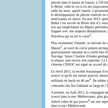
pétrole dans le bassin de Santos, à 250 k
le Brésil, celle-là vis-à-vis des importat
taille lui aussi, appelé Jupiter, à proxim
le développement du pétrole resterait en d
américaines ou autres. En mai 2013, après
Biden s’est envolé au Brésil afin d’y ren
lois qui empêchaient les Majors pétrolière
frappée avec une majeure déstabilisation 
2
Petrobras qui en est le coeur
.
Plus récemment l'Islande, se relevant de 
3
Mayen
, au nord du cercle polaire arcti
gouvernement islandais m'a confié lors d'u
Norvège. Selon l’Institut d'études géolog
la plupart sont encore non exploités. La C
chinoise CNOOC eut signé un accord de co
En Avril 2015, la société britannique d'e
trouvé ce qu'ils ont estimé pouvoir attein
4
milliards de barils en 40 ans
. De même qu
contestées des îles Falkland au large de l'
A présent, en Août 2015, la compagnie pét
trouvé dans la mer Méditerranée, plus gra
6
mètres cubes de gaz pauvre
sur une super
dans la mer Méditerranée.