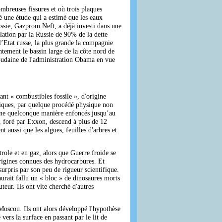
ombreuses fissures et où trois plaques
 une étude qui a estimé que les eaux
ussie, Gazprom Neft, a déjà investi dans une
lation par la Russie de 90% de la dette
l’Etat russe, la plus grande la compagnie
tement le bassin large de la côte nord de
 soudaine de l'administration Obama en vue
nt « combustibles fossile », d'origine
aniques, par quelque procédé physique non
’une quelconque manière enfoncés jusqu’au
e, foré par Exxon, descend à plus de 12
 aussi que les algues, feuilles d'arbres et
role et en gaz, alors que Guerre froide se
 origines connues des hydrocarbures. Et
surpris par son peu de rigueur scientifique.
urait fallu un « bloc » de dinosaures morts
eur. Ils ont vite cherché d'autres
à Moscou. Ils ont alors développé l'hypothèse
vers la surface en passant par le lit de