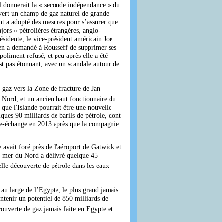
il donnerait la « seconde indépendance » du
ouvert un champ de gaz naturel de grande
ent a adopté des mesures pour s’assurer que
jors » pétrolières étrangères, anglo-
ésidente, le vice-président américain Joe
iden a demandé à Rousseff de supprimer ses
oliment refusé, et peu après elle a été
st pas étonnant, avec un scandale autour de
 gaz vers la Zone de fracture de Jan
 Nord, et un ancien haut fonctionnaire du
 que l'Islande pourrait être une nouvelle
ques 90 milliards de barils de pétrole, dont
ibre-échange en 2013 après que la compagnie
 avait foré près de l'aéroport de Gatwick et
 la mer du Nord a délivré quelque 45
le découverte de pétrole dans les eaux
au large de l’Egypte, le plus grand jamais
ntenir un potentiel de 850 milliards de
couverte de gaz jamais faite en Egypte et