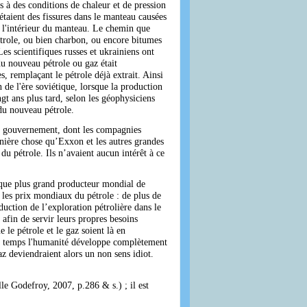
s à des conditions de chaleur et de pression
étaient des fissures dans le manteau causées
 à l'intérieur du manteau. Le chemin que
pétrole, ou bien charbon, ou encore bitumes
 scientifiques russes et ukrainiens ont
du nouveau pétrole ou gaz était
s, remplaçant le pétrole déjà extrait. Ainsi
n de l'ère soviétique, lorsque la production
t ans plus tard, selon les géophysiciens
 du nouveau pétrole.
pre gouvernement, dont les compagnies
ernière chose qu’Exxon et les autres grandes
u pétrole. Ils n’avaient aucun intérêt à ce
t que plus grand producteur mondial de
 les prix mondiaux du pétrole : de plus de
duction de l’exploration pétrolière dans le
afin de servir leurs propres besoins
 le pétrole et le gaz soient là en
 le temps l'humanité développe complètement
az deviendraient alors un non sens idiot.
le Godefroy, 2007, p.286 & s.) ; il est