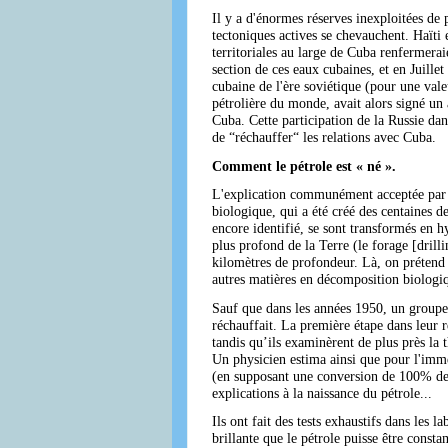
Il y a d'énormes réserves inexploitées de 
tectoniques actives se chevauchent. Haïti
territoriales au large de Cuba renfermera
section de ces eaux cubaines, et en Juille
cubaine de l'ère soviétique (pour une val
pétrolière du monde, avait alors signé un
Cuba. Cette participation de la Russie da
de “réchauffer“ les relations avec Cuba.
Comment le pétrole est « né ».
L'explication communément acceptée par l'
biologique, qui a été créé des centaines 
encore identifié, se sont transformés en 
plus profond de la Terre (le forage [dril
kilomètres de profondeur. Là, on prétend q
autres matières en décomposition biologiq
Sauf que dans les années 1950, un groupe 
réchauffait. La première étape dans leur re
tandis qu’ils examinèrent de plus près la t
Un physicien estima ainsi que pour l'imme
(en supposant une conversion de 100% des 
explications à la naissance du pétrole...
Ils ont fait des tests exhaustifs dans les 
brillante que le pétrole puisse être consta