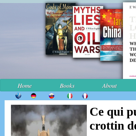
Home
Books
About
Ce qui pu
crottin 