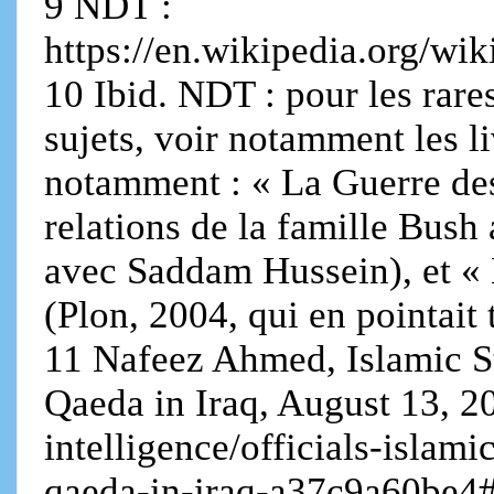
9 NDT :
https://en.wikipedia.org/
10 Ibid. NDT : pour les rare
sujets, voir notamment les li
notamment : « La Guerre des
relations de la famille Bush
avec Saddam Hussein), et «
(Plon, 2004, qui en pointait 
11 Nafeez Ahmed, Islamic St
Qaeda in Iraq, August 13, 2
intelligence/officials-islami
qaeda-in-iraq-a37c9a60be4#