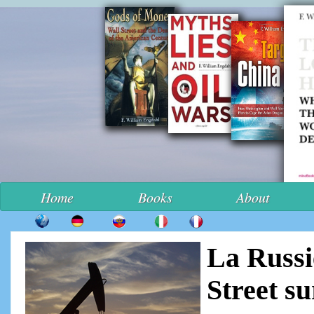
Home
Books
About
La Russi
Street su