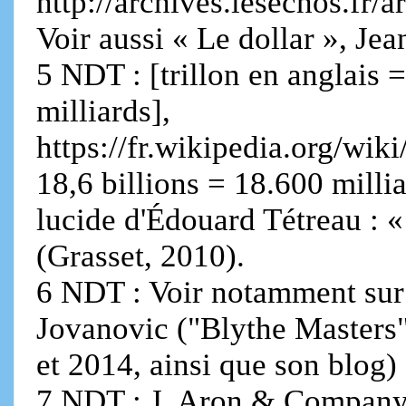
http://archives.lesechos.f
Voir aussi « Le dollar », Je
5 NDT : [trillon en anglais =
milliards],
https://fr.wikipedia.org/w
18,6 billions = 18.600 millia
lucide d'Édouard Tétreau : «
(Grasset, 2010).
6 NDT : Voir notamment sur 
Jovanovic ("Blythe Masters",
et 2014, ainsi que son blog)
7 NDT : J. Aron & Company.