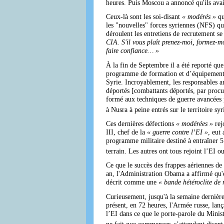
heures. Puis Moscou a annoncé qu'ils avaie
Ceux-là sont les soi-disant
« modérés »
qu
les "nouvelles" forces syriennes (NFS) qu
déroulent les entretiens de recrutement s
CIA. S'il vous plaît prenez-moi, formez-mo
faire confiance… »
À la fin de Septembre il a été reporté qu
programme de formation et d’équipement
Syrie. Incroyablement, les responsables 
déportés [combattants déportés, par procur
formé aux techniques de guerre avancées p
à Nusra à peine entrés sur le territoire sy
Ces dernières défections
« modérées »
rej
III, chef de la
« guerre contre l’EI »
, eut
programme militaire destiné à entraîner 5
terrain. Les autres ont tous rejoint l’EI 
Ce que le succès des frappes aériennes de
an, l'Administration Obama a affirmé qu'el
décrit comme une
« bande hétéroclite de 
Curieusement, jusqu'à la semaine dernière
présent, en 72 heures, l'Armée russe, lan
l’EI dans ce que le porte-parole du Minis
ne fait que commencer, s’attendant disent-