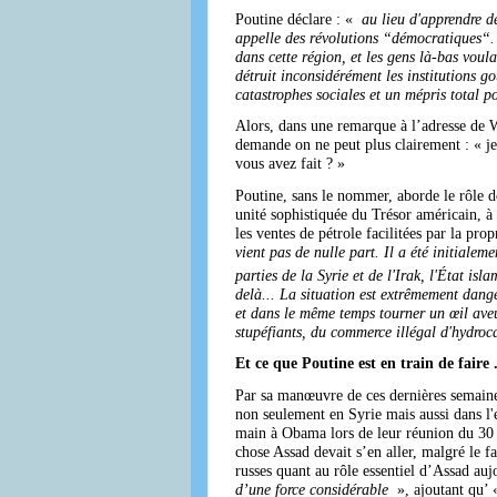
Poutine déclare : «
au lieu d'apprendre de
appelle des révolutions “démocratiques“. 
dans cette région, et les gens là-bas voul
détruit inconsidérément les institutions go
catastrophes sociales et un mépris total 
Alors, dans une remarque à l’adresse de
demande on ne peut plus clairement : « je
vous avez fait ? »
Poutine, sans le nommer, aborde le rôle d
unité sophistiquée du Trésor américain, à 
les ventes de pétrole facilitées par la pr
vient pas de nulle part. Il a été initiale
parties de la Syrie et de l'Irak, l'État is
delà... La situation est extrêmement dange
et dans le même temps tourner un œil aveug
stupéfiants, du commerce illégal d'hydro
Et ce que Poutine est en train de faire .
Par sa manœuvre de ces dernières semaines
non seulement en Syrie mais aussi dans l'
main à Obama lors de leur réunion du 30
chose Assad devait s’en aller, malgré le 
russes quant au rôle essentiel d’Assad auj
d’une force considérable
», ajoutant qu’