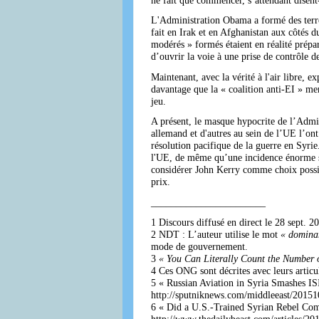
L'Administration Obama a formé des terro
fait en Irak et en Afghanistan aux côtés 
modérés » formés étaient en réalité prépar
d’ouvrir la voie à une prise de contrôle d
Maintenant, avec la vérité à l'air libre, 
davantage que la « coalition anti-EI » me
jeu.
A présent, le masque hypocrite de l’Admi
allemand et d'autres au sein de l’UE l’on
résolution pacifique de la guerre en Syrie
l'UE, de même qu’une incidence énorme su
considérer John Kerry comme choix possib
prix.
_______________________
1 Discours diffusé en direct le 28 sept. 2
2 NDT : L’auteur utilise le mot
« domina
mode de gouvernement.
3
« You Can Literally Count the Number 
4 Ces ONG sont décrites avec leurs articu
5 « Russian Aviation in Syria Smashes IS
http://sputniknews.com/middleeast/2015
6 « Did a U.S.-Trained Syrian Rebel Com