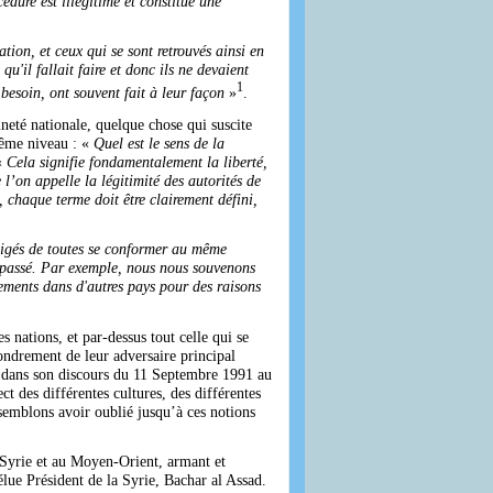
édure est illégitime et constitue une
tion, et ceux qui se sont retrouvés ainsi en
qu'il fallait faire et donc ils ne devaient
1
besoin, ont souvent fait à leur façon
»
.
neté nationale, quelque chose qui suscite
ême niveau : «
Quel est le sens de la
«
Cela signifie fondamentalement la liberté,
l’on appelle la légitimité des autorités de
, chaque terme doit être clairement défini,
bligés de toutes se conformer au même
 passé. Par exemple, nous nous souvenons
ements dans d'autres pays pour des raisons
nations, et par-dessus tout celle qui se
ondrement de leur adversaire principal
h dans son discours du 11 Septembre 1991 au
ct des différentes cultures, des différentes
 semblons avoir oublié jusqu’à ces notions
n Syrie et au Moyen-Orient, armant et
lue Président de la Syrie, Bachar al Assad.