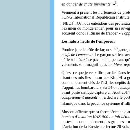
3
en danger de chute imminente
»
.
Viennent à présent les hurlements de prot
l'ONG International Republicain Institu
4
[NED]
. Or nous entendons des protestat
l'examen du monde entier, pour sa sauveg
accusent donc la Russie de frapper «
l'op
Les habits neufs de l'empereur
Poutine joue le rôle de façon si élégante
neufs de l'empereur.
Le garçon se tient ave
où le roi désaxé se pavane nu, pensant qu'
vêtements sont magnifiques :
« Mère, rega
Qu'est-ce que je veux dire par là? Dans l
tirant des missiles air-surface Kh-29L à gu
commandement clés de l’EI, les dépôts de m
l’appui, les bombardiers Su-34 ont attaq
avant poste critique capturé en Août 2014
complètement anéanti »
, a déclaré le po
islamique dans la province syrienne d’Idli
Moscou affirme que sa force aérienne a a
bombes d’aviation KAB-500 on fait détonn
postes de commandement des groupes arm
L'aviation de la Russie a effectué 20 vols