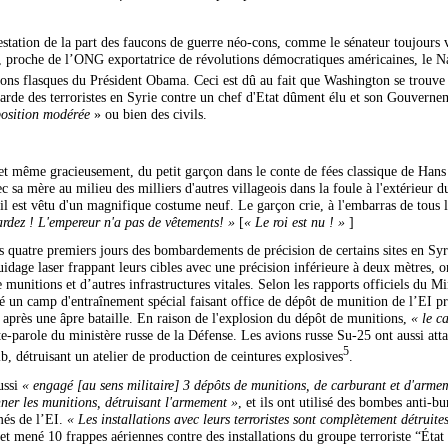
estation de la part des faucons de guerre néo-cons, comme le sénateur toujours
te, proche de l’ONG exportatrice de révolutions démocratiques américaines, l
ions flasques du Président Obama. Ceci est dû au fait que Washington se trouv
arde des terroristes en Syrie contre un chef d'Etat dûment élu et son Gouverne
position modérée
» ou bien des civils.
, et même gracieusement, du petit garçon dans le conte de fées classique de Han
c sa mère au milieu des milliers d'autres villageois dans la foule à l'extérieur 
il est vêtu d'un magnifique costume neuf. Le garçon crie, à l'embarras de tous l
rdez ! L'empereur n'a pas de vêtements! »
[
« Le roi est nu ! »
]
es quatre premiers jours des bombardements de précision de certains sites en Syr
idage laser frappant leurs cibles avec une précision inférieure à deux mètres, on
unitions et d’autres infrastructures vitales. Selon les rapports officiels du Mi
ué un camp d'entraînement spécial faisant office de dépôt de munition de l’EI 
 après une âpre bataille. En raison de l'explosion du dépôt de munitions,
« le c
rte-parole du ministère russe de la Défense. Les avions russe Su-25 ont aussi att
5
b, détruisant un atelier de production de ceintures explosives
.
ussi
« engagé [au sens militaire] 3 dépôts de munitions, de carburant et d'arme
er les munitions, détruisant l'armement »
, et ils ont utilisé des bombes anti
és de l’EI.
« Les installations avec leurs terroristes sont complètement détruite
 et mené 10 frappes aériennes contre des installations du groupe terroriste “Éta