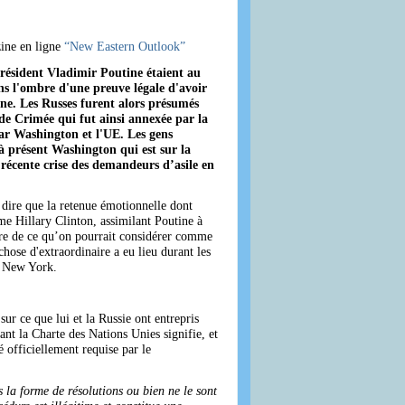
zine en ligne
“New Eastern Outlook”
 Président Vladimir Poutine étaient au
ns l'ombre d'une preuve légale d'avoir
ine. Les Russes furent alors présumés
de Crimée qui fut ainsi annexée par la
 par Washington et l'UE. Les gens
 à présent Washington qui est sur la
 récente crise des demandeurs d’asile en
s dire que la retenue émotionnelle dont
e Hillary Clinton, assimilant Poutine à
fre de ce qu’on pourrait considérer comme
hose d'extraordinaire a eu lieu durant les
à New York.
r ce que lui et la Russie ont entrepris
nt la Charte des Nations Unies signifie, et
 officiellement requise par le
 la forme de résolutions ou bien ne le sont