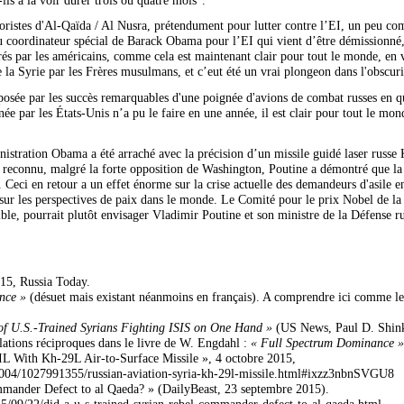
ristes d'Al-Qaïda / Al Nusra, prétendument pour lutter contre l’EI, un peu com
du coordinateur spécial de Barack Obama pour l’EI qui vient d’être démissionné, 
és par les américains, comme cela est maintenant clair pour tout le monde, en vu
e la Syrie par les Frères musulmans, et c’eut été un vrai plongeon dans l'obscuri
exposée par les succès remarquables d'une poignée d'avions de combat russes en q
née par les États-Unis n’a pu le faire en une année, il est clair pour tout le m
nistration Obama a été arraché avec la précision d’un missile guidé laser ru
t reconnu, malgré la forte opposition de Washington, Poutine a démontré que la R
. Ceci en retour a un effet énorme sur la crise actuelle des demandeurs d'asile e
r les perspectives de paix dans le monde. Le Comité pour le prix Nobel de la
le, pourrait plutôt envisager Vladimir Poutine et son ministre de la Défense r
015, Russia Today.
nce »
(désuet mais existant néanmoins en français). A comprendre ici comme le 
of U.S.-Trained Syrians Fighting ISIS on One Hand »
(US News, Paul D. Shink
lations réciproques dans le livre de W. Engdahl :
« Full Spectrum Dominance »
IL With Kh-29L Air-to-Surface Missile », 4 octobre 2015,
1004/1027991355/russian-aviation-syria-kh-29l-missile.html#ixzz3nbnSVGU8
mander Defect to al Qaeda? » (DailyBeast, 23 septembre 2015).