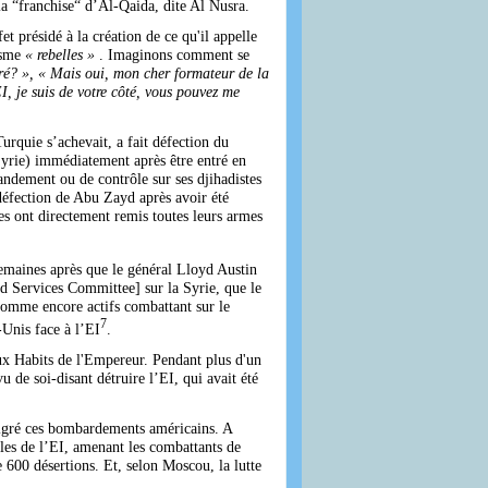
la “franchise“ d’Al-Qaida, dite Al Nusra.
 présidé à la création de ce qu'il appelle
isme
« rebelles »
. Imaginons comment se
é? », « Mais oui, mon cher formateur de la
I, je suis de votre côté, vous pouvez me
rquie s’achevait, a fait défection du
Syrie) immédiatement après être entré en
ndement ou de contrôle sur ses djihadistes
 défection de Abu Zayd après avoir été
es ont directement remis toutes leurs armes
semaines après que le général Lloyd Austin
 Services Committee] sur la Syrie, que le
omme encore actifs combattant sur le
7
-Unis face à l’EI
.
aux Habits de l'Empereur. Pendant plus d'un
 de soi-disant détruire l’EI, qui avait été
malgré ces bombardements américains. A
les de l’EI, amenant les combattants de
 600 désertions. Et, selon Moscou, la lutte