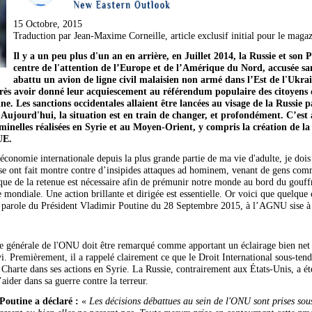
15 Octobre, 2015
Traduction par Jean-Maxime Corneille, article exclusif initial pour le maga
Il y a un peu plus d'un an en arrière, en Juillet 2014, la Russie et son
centre de l'attention de l’Europe et de l’Amérique du Nord, accusée sa
abattu un avion de ligne civil malaisien non armé dans l’Est de l'Ukra
près avoir donné leur acquiescement au référendum populaire des citoyens 
ne. Les sanctions occidentales allaient être lancées au visage de la Russie
 Aujourd'hui, la situation est en train de changer, et profondément. C’est
iminelles réalisées en Syrie et au Moyen-Orient, y compris la création de la
UE.
l'économie internationale depuis la plus grande partie de ma vie d'adulte, je doi
e ont fait montre contre d’insipides attaques ad hominem, venant de gens comm
 que de la retenue est nécessaire afin de prémunir notre monde au bord du gouf
ndiale. Une action brillante et dirigée est essentielle. Or voici que quelque c
de parole du Président Vladimir Poutine du 28 Septembre 2015, à l’AGNU sise 
 générale de l'ONU doit être remarqué comme apportant un éclairage bien net su
. Premièrement, il a rappelé clairement ce que le Droit International sous-tenda
Charte dans ses actions en Syrie. La Russie, contrairement aux États-Unis, a été
ider dans sa guerre contre la terreur.
Poutine a déclaré :
«
Les décisions débattues au sein de l'ONU sont prises sous