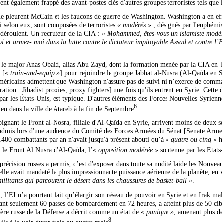
nt également frappé des avant-postes clés d'autres groupes terroristes tels que 
e pleurent McCain et les faucons de guerre de Washington. Washington a en effet
i selon eux, sont composées de terroristes
« modérés »
, désignés par l'euphém
e déroulent. Un recruteur de la CIA :
« Mohammed, êtes-vous un islamiste modér
i et armez- moi dans la lutte contre le dictateur impitoyable Assad et contre l’E
e le major Anas Obaid, alias Abu Zayd, dont la formation menée par la CIA en Tu
 [
« train-and-equip »
] pour rejoindre le groupe Jabhat al-Nusra (Al-Qaïda en 
américains admettent que Washington n'assure pas de suivi ni n’exerce de comma
ation : Jihadist proxies, proxy fighters] une fois qu'ils entrent en Syrie. Cette
ar les États-Unis, est typique. D'autres éléments des Forces Nouvelles Syrienn
6
rien dans la ville de Atareb à la fin de Septembre
.
oignant le Front al-Nosra, filiale d'Al-Qaïda en Syrie, arrivent moins de deux 
 admis lors d'une audience du Comité des Forces Armées du Sénat [Senate Armed
.400 combattants par an n'avait jusqu'à présent abouti qu’à
« quatre ou cinq »
h
ou le Front Al Nusra d'Al-Qaïda, l’
« opposition modérée »
soutenue par les Etats
 précision russes a permis, c’est d'exposer dans toute sa nudité laide les Nouve
le avait mandaté la plus impressionnante puissance aérienne de la planète, en vu
militants qui parcourent le désert dans les chaussures de basket-ball »
.
, l’EI n’a pourtant fait qu’élargir son réseau de pouvoir en Syrie et en Irak 
çant seulement 60 passes de bombardement en 72 heures, a atteint plus de 50 cib
tère russe de la Défense a décrit comme un état de
« panique »
, amenant plus de
8
ils à la voir durer trois ou quatre mois
.