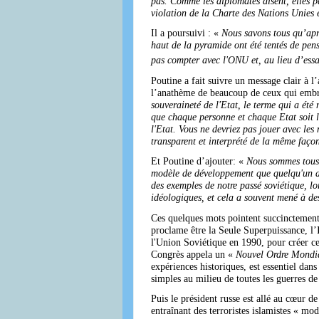
pas. Comme les diplomates disent, elles pa
violation de la Charte des Nations Unies 
Il a poursuivi : «
Nous savons tous qu’aprè
haut de la pyramide ont été tentés de penser
pas compter avec l'ONU et, au lieu d’essay
Poutine a fait suivre un message clair à 
l’anathème de beaucoup de ceux qui embra
souveraineté de l'Etat, le terme qui a été
que chaque personne et chaque Etat soit li
l'Etat. Vous ne devriez pas jouer avec les
transparent et interprété de la même faço
Et Poutine d’ajouter: «
Nous sommes tous d
modèle de développement que quelqu'un a 
des exemples de notre passé soviétique, l
idéologiques, et cela a souvent mené à de
Ces quelques mots pointent succinctement 
proclame être la Seule Superpuissance, l’
l'Union Soviétique en 1990, pour créer c
Congrès appela un «
Nouvel Ordre Mondi
expériences historiques, est essentiel dan
simples au milieu de toutes les guerres de
Puis le président russe est allé au cœur d
entraînant des terroristes islamistes « m