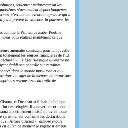
évolutions, seulement maintenant on les
es problèmes s’accumulent depuis longtemps
ormes, c’est une intervention agressive qui a
l y a à présent la violence, la pauvreté, les
ues comme le Printemps arabe, Poutine
u moins vous réalisez maintenant ce que
rieuse anomalie consistant pour la nouvelle
t totalement les sources financières de l’EI,
déclaré : «...
l’Etat islamique lui-même ne
Ayant établi son contrôle sur certaines
2
inance
dans le monde musulman et au-
larations au sujet de la menace du terrorisme
mpris les revenus issus du trafic de
bama, et Dieu sait si il était diabolique,
lot des réfugiés. Il a ouvertement tendu la
ama a obstinément insisté qu’avant toute
e syrienne, eut confirmé les déclarations
in que l'Armée d'Assad «
dispose encore
ion est qu’en ce moment le régime n’est pas