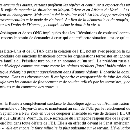
s erreurs des autres, certains préfèrent les répéter et continuer à exporter des r
Il suffit de regarder la situation au Moyen-Orient et en Afrique du Nord ... L
aient du changement. Mais quel a été le résultat réel? Au lieu d'apporter des réf
uvernementales et le mode de vie local. Au lieu de la démocratie et du progrès, i
pour les Droits de l'Homme, y compris même le droit à la vie
».
 Washington et de ses ONG impliquées dans les "Révolutions de couleurs“ conn
 ressens le besoin de demander à ceux qui ont créé cette situation : est-ce qu’a
es États-Unis et de l'OTAN dans la création de l’EI, notant avec précision la cu
conduire des sanctions financières contre les organisations terroristes en ignoran
opre famille du Président turc pour n’en nommer qu’un seul. Le président russe a 
ment développé comme une arme contre les régimes séculiers [laïcs] indésirables. 
lamique s’élargit à présent agressivement dans d'autres régions. Il cherche la dom
reuse. Dans ces circonstances, il est hypocrite et irresponsable de faire des déc
le vers les canaux de financement et de soutien utilisés par les terroristes, y co
carbures et du commerce des armes
».
..
, la Russie a complètement surclassé le diabolique agenda de l'Administration O
ensemble du Moyen-Orient et maintenant au sein de l’UE par le relâchement du f
 Septembre à New York en vue de coopérer ensemble en vue de défaire l’EI. Ob
fait que Christine Wormuth, sous-secrétaire du Pentagone responsable de la guerr
ourd'hui dans toute défaite de l’EI. Elle a en effet dit devant le Sénat américa
 « «
elle est encore la force militaire la plus puissante sur le terrain. L'évaluat