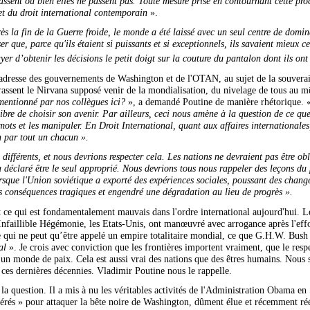
ssent ou bien elles ne passent pas. Toute mesure prise en contournant cette proc
et du droit international contemporain
».
s la fin de la Guerre froide, le monde a été laissé avec un seul centre de domina
 que, parce qu'ils étaient si puissants et si exceptionnels, ils savaient mieux ce 
er d’obtenir les décisions le petit doigt sur la couture du pantalon dont ils ont 
l’adresse des gouvernements de Washington et de l'OTAN, au sujet de la souverai
ssent le Nirvana supposé venir de la mondialisation, du nivelage de tous au m
 mentionné par nos collègues ici?
», a demandé Poutine de manière rhétorique. 
bre de choisir son avenir. Par ailleurs, ceci nous amène à la question de ce que 
 mots et les manipuler. En Droit International, quant aux affaires internationales
n par tout un chacun ».
ifférents, et nous devrions respecter cela. Les nations ne devraient pas être o
déclaré être le seul approprié. Nous devrions tous nous rappeler des leçons du
orsque l'Union soviétique a exporté des expériences sociales, poussant des chang
s conséquences tragiques et engendré une dégradation au lieu de progrès ».
ce qui est fondamentalement mauvais dans l'ordre international aujourd'hui. Les 
Infaillible Hégémonie, les Etats-Unis, ont manœuvré avec arrogance après l'eff
e qui ne peut qu’être appelé un empire totalitaire mondial, ce que G.H.W. Bus
al
». Je crois avec conviction que les frontières importent vraiment, que le respe
s un monde de paix. Cela est aussi vrai des nations que des êtres humains. Nous
 ces dernières décennies. Vladimir Poutine nous le rappelle.
e la question. Il a mis à nu les véritables activités de l'Administration Obama e
odérés » pour attaquer la bête noire de Washington, dûment élue et récemment réé