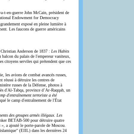
 va-t-en-guerre John McCain, président de
e National Endowment for Democracy
e grandement exposé en pleine lumière à
ment. Les faucons de guerre américains
s Christian Anderson de 1837 :
Les Habits
du balcon du palais de l'empereur vaniteux,
es citoyens serviles qui prétendent que ces
ie, les avions de combat avancés russes,
t réussi à détruire les centres de
nistère russes de la Défense, photos à
près d'Al-Tabqa, province d’Ar-Raqqah, un
amp d'entraînement terroriste a été
aqué le camp d'entraînement de l'État
ments des groupes armés illégaux. Les
-bunker BETAB-500 pour détruire quatre
s »
, a ajouté le porte-parole de Moscou.
t islamique“ (EIIL) dans les dernières 24