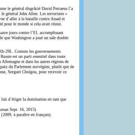
me le général disgrâcié David Petraeus l’a
le général John Allen. Les terroristes «
e d’aller à la bataille contre Assad et
té pour le monde si cela avait réussi.
uatre jours contre l’EI, accomplissant
onde que Washington a joué un sale double
sse Kh-29L. Comme les gouvernements
ussie est un parti essentiel dans toute
n Allemagne et dans les autres régions de
 paix du Parlement norvégien, plutôt que de
usse, Sergueï Choïgou, pour recevoir ce
fait d’ériger la domination en tant que
man Sept. 16, 2015)
(2009, à paraître en français).