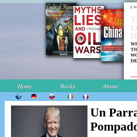
Home
Books
About
Un Parra
Pompad