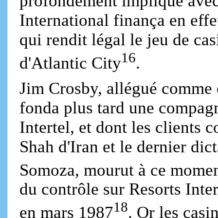
profondément impliqué avec
International finança en eff
qui rendit légal le jeu de cas
16
d'Atlantic City
.
Jim Crosby, allégué comme 
fonda plus tard une compagn
Intertel, et dont les clients 
Shah d'Iran et le dernier di
Somoza, mourut à ce mome
du contrôle sur Resorts Inte
18
en mars 1987
. Or les casi